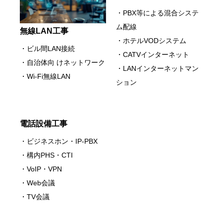
・PBX等による混合システ
ム配線
無線LAN工事
・ホテルVODシステム
・ビル間LAN接続
・CATVインターネット
・自治体向 けネットワーク
・LANインターネットマン
・Wi-Fi無線LAN
ション
電話設備工事
・ビジネスホン・IP-PBX
・構内PHS・CTI
・VoIP・VPN
・Web会議
・TV会議