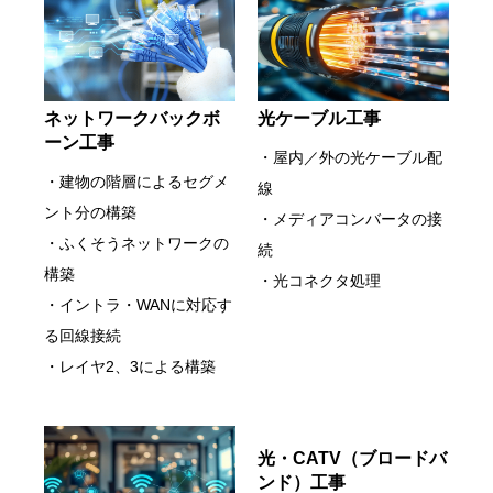
ネットワークバックボ
光ケーブル工事
ーン工事
・屋内／外の光ケーブル配
・建物の階層によるセグメ
線
ント分の構築
・メディアコンバータの接
・ふくそうネットワークの
続
構築
・光コネクタ処理
・イントラ・WANに対応す
る回線接続
・レイヤ2、3による構築
光・CATV（ブロードバ
ンド）工事